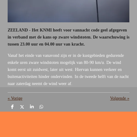
ZEELAND - Het KNMI heeft voor vannacht code geel afgegeven
in verband met de kans op zware windstoten. De waarschuwing is
tussen 23.00 uur en 04.00 uur van kracht.
Vanaf het einde van vanavond zijn er in de kustgebieden gedurende
enkele uren zware windstoten mogelijk van 80-90 km/u. De wind
komt eerst uit zuidwest, later uit west. Hiervan kunnen verkeer en
buitenactiviteiten hinder ondervinden. In de tweede helft van de nacht
naar zaterdag neemt de wind weer af.
«
Vorige
Volgende
»
D
D
S
D
e
e
h
e
l
e
a
l
e
l
r
e
n
e
n