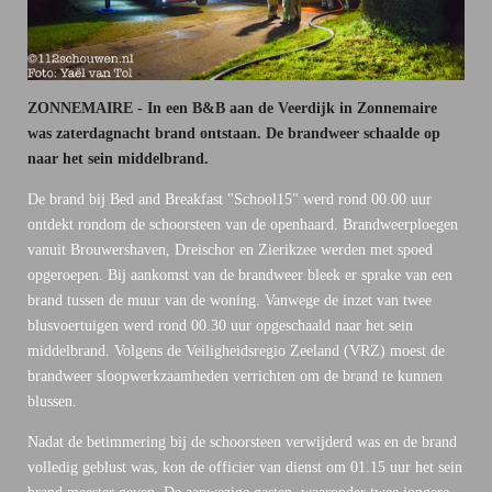
ZONNEMAIRE - In een B&B aan de Veerdijk in Zonnemaire
was zaterdagnacht brand ontstaan. De brandweer schaalde op
naar het sein middelbrand.
De brand bij Bed and Breakfast "School15" werd rond 00.00 uur
ontdekt rondom de schoorsteen van de openhaard. Brandweerploegen
vanuit Brouwershaven, Dreischor en Zierikzee werden met spoed
opgeroepen. Bij aankomst van de brandweer bleek er sprake van een
brand tussen de muur van de woning. Vanwege de inzet van twee
blusvoertuigen werd rond 00.30 uur opgeschaald naar het sein
middelbrand. Volgens de Veiligheidsregio Zeeland (VRZ) moest de
brandweer sloopwerkzaamheden verrichten om de brand te kunnen
blussen.
Nadat de betimmering bij de schoorsteen verwijderd was en de brand
volledig geblust was, kon de officier van dienst om 01.15 uur het sein