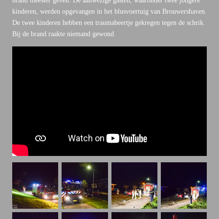
brand meester geven. De aanwezige gasten, waaronder twee jongere
kinderen, werden opgevangen in het blusvoertuig van Brouwershaven.
De twee kinderen hebben een traumabeertje gekregen tegen de schrik.
Bij de brand raakte niemand gewond.