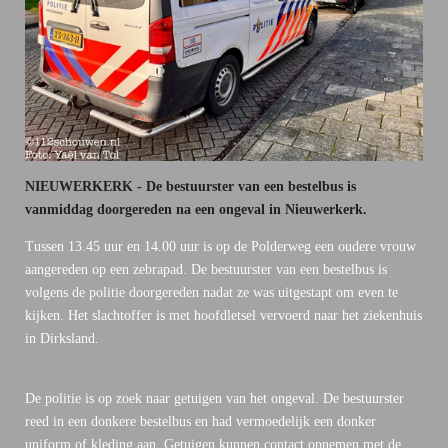
NIEUWERKERK - De bestuurster van een bestelbus is
vanmiddag doorgereden na een ongeval in Nieuwerkerk.
Tussen 13.45 uur en 14.00 uur is op de Polderweg een oudere vrouw
aangereden op een zebrapad. De bestuurster van een bestelbus is
volgens de politie doorgereden nadat ze was uitgestapt om even te
kijken. Het slachtoffer is met hoofdletsel vervoerd naar het ziekenhuis
in Dirksland.
De politie is op zoek naar getuigen van het ongeval. De bestuurster
reed in een donkere bestelbus en had vermoedelijk een donker
uniform of kleding aan. Getuigen kunnen contact opnemen met de