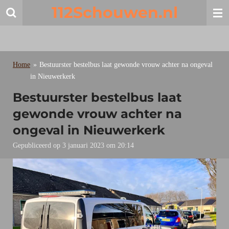
112Schouwen.nl
Ga
direct
naar
de
hoofdinhoud
Home
»
Bestuurster bestelbus laat gewonde vrouw achter na ongeval
in Nieuwerkerk
Bestuurster bestelbus laat
gewonde vrouw achter na
ongeval in Nieuwerkerk
Gepubliceerd op 3 januari 2023 om 20:14