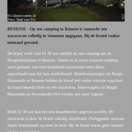
RENESSE - Op een camping in Renesse is vannacht een
stacaravan volledig in vlammen opgegaan. Bij de brand raakte
niemand gewond.
De brand werd rond 01.30 uur ontdekt op een camping aan de
Hoogenboomlaan in Renesse. Omdat er in eerste instantie melding
werd gemaakt van twee brandende stacaravans werd direct
opgeschaald naar het sein middelbrand. Brandweerploegen uit Burgh-
Haamstede en Renesse hadden de brand snel onder controle waardoor
de brand beperkt bleef tot één stacaravan. Waterwagens uit Burgh-
Haamstede en Serooskerke (W) werden niet meer ingezet.
Rond 02.30 uur kon het sein brandmeester gegeven worden. De
stacaravan is door de brand volledig uitgebrand. Omliggende caravans
liepen brandschade op door de hitte. Bij de brand waren geen mensen