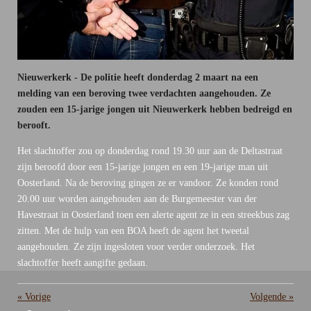
Nieuwerkerk - De politie heeft donderdag 2 maart na een
melding van een beroving twee verdachten aangehouden. Ze
zouden een 15-jarige jongen uit Nieuwerkerk hebben bedreigd en
berooft.
Het slachtoffer zou op donderdag rond 19.30 uur aan de Deltastraat
zijn beroofd door een 15-jarige jongen en een 19-jarige man uit
Oosterland. Na de beroving gingen ze er vandoor. Ze konden rond
20.00 uur worden aangehouden aan de Burgemeester van der
Havestraat in Oosterland toen een alerte agent ze in een streekbus zag
zitten. Met de hulp van een BOA heeft de agent het tweetal
aangehouden. Ze zijn ingesloten voor verder onderzoek. Het
slachtoffer heeft aangifte gedaan.
«
Vorige
Volgende
»