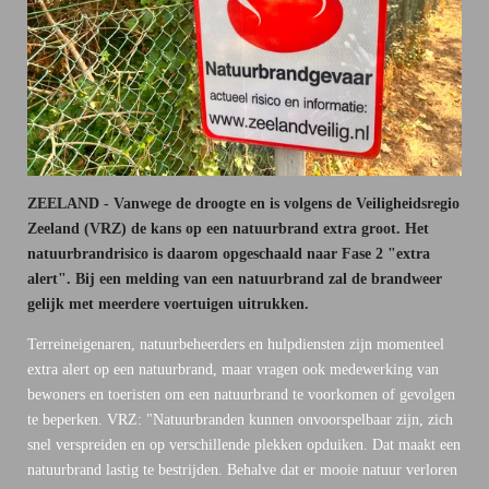
ZEELAND - Vanwege de droogte en is volgens de Veiligheidsregio
Zeeland (VRZ) de kans op een natuurbrand extra groot. Het
natuurbrandrisico is daarom opgeschaald naar Fase 2 "extra
alert". Bij een melding van een natuurbrand zal de brandweer
gelijk met meerdere voertuigen uitrukken.
Terreineigenaren, natuurbeheerders en hulpdiensten zijn momenteel
extra alert op een natuurbrand, maar vragen ook medewerking van
bewoners en toeristen om een natuurbrand te voorkomen of gevolgen
te beperken. VRZ: "Natuurbranden kunnen onvoorspelbaar zijn, zich
snel verspreiden en op verschillende plekken opduiken. Dat maakt een
natuurbrand lastig te bestrijden. Behalve dat er mooie natuur verloren