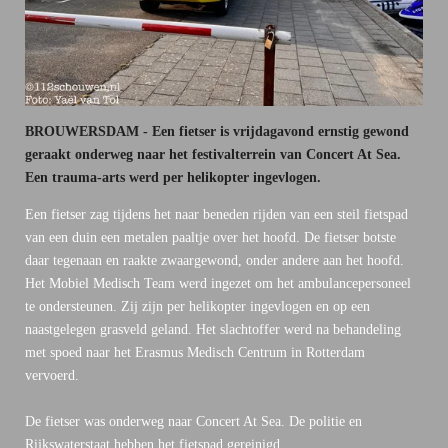
BROUWERSDAM - Een fietser is vrijdagavond ernstig gewond
geraakt onderweg naar het festivalterrein van Concert At Sea.
Een trauma-arts werd per helikopter ingevlogen.
Een fietser zag tijdens het naar beneden rijden van een steil fietspad
van een duin een metalen paaltje over het hoofd. De fietser botste
daar tegenaan en raakte zwaargewond, onder andere aan het hoofd.
Het Mobiel Medisch Team werd ingezet om het ambulancepersoneel
te ondersteunen. Zij zijn per helikopter ingevlogen en op een
naastgelegen grasveld geland. Het slachtoffer werd na behandeling
met spoed naar het Erasmus Medisch Centrum in Rotterdam
vervoerd.
De fietser was onderweg naar Concert At Sea. De politie en
Rijkswaterstaat hebben het fietspad gereinigd.