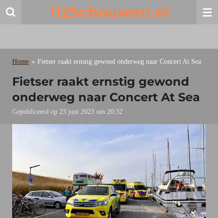
112Schouwen.nl
Ga
direct
naar
de
hoofdinhoud
Home
»
Fietser raakt ernstig gewond onderweg naar Concert At Sea
Fietser raakt ernstig gewond
onderweg naar Concert At Sea
Gepubliceerd op 23 juni 2023 om 20:32