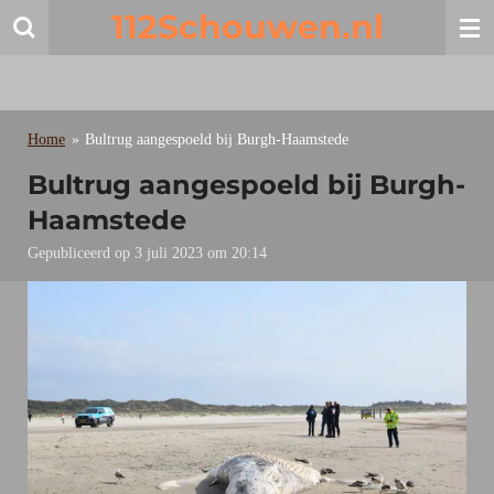
112Schouwen.nl
Ga
direct
naar
de
hoofdinhoud
Home
»
Bultrug aangespoeld bij Burgh-Haamstede
Bultrug aangespoeld bij Burgh-
Haamstede
Gepubliceerd op 3 juli 2023 om 20:14