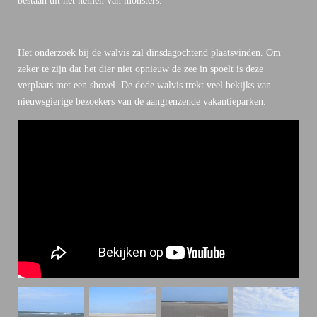
bestaan uit het nemen van monsters.
Het onderzoek bij de walvis zal dinsdagochtend plaatsvinden. Om
zeker te zijn dat het dier niet opnieuw de zee in spoelt is deze
verplaats met een shovel. De dode walvis trekt veel bekijks van
nieuwsgierige bezoekers van de aangrenzende vakantieparken.