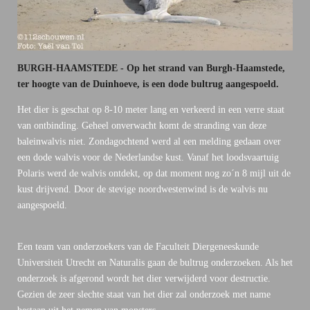
BURGH-HAAMSTEDE - Op het strand van Burgh-Haamstede,
ter hoogte van de Duinhoeve, is een dode bultrug aangespoeld.
Het dier is geschat op 8-10 meter lang en verkeerd in een verre staat
van ontbinding. Geheel onverwacht komt de stranding van deze
baleinwalvis niet. Zondagochtend werd al een melding gedaan over
een dode walvis voor de Nederlandse kust. Vanaf het loodsvaartuig
Polaris werd de walvis ontdekt, op dat moment nog zo´n 8 mijl uit de
kust drijvend. Door de stevige noordwestenwind is de walvis nu
aangespoeld.
Een team van onderzoekers van de Faculteit Diergeneeskunde
Universiteit Utrecht en Naturalis gaan de bultrug onderzoeken. Als het
onderzoek is afgerond wordt het dier verwijderd voor destructie.
Gezien de zeer slechte staat van het dier zal onderzoek met name