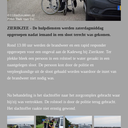
ZIERIKZEE - De hulpdiensten werden zaterdagmiddag
opgeroepen nadat iemand in een sloot terecht was gekomen.
Rond 13.00 uur werden de brandweer en een rapid responder
opgeroepen voor een ongeval aan de Kadeweg bij Zierikzee. Ter
plekke bleek een persoon in een rolstoel te water geraakt in een
naastgelegen sloot. De persoon kon door de politie en
verpleegkundige uit de sloot gehaald worden waardoor de inzet van
de brandweer niet nodig was.
Na behandeling is het slachtoffer naar het zorgcomplex gebracht waar
hij/zij was vertrokken. De rolstoel is door de politie terug gebracht.
Het slachtoffer raakte niet ernstig gewond.