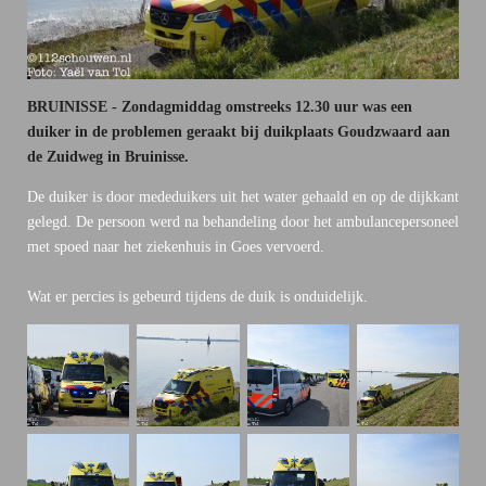
BRUINISSE - Zondagmiddag omstreeks 12.30 uur was een
duiker in de problemen geraakt bij duikplaats Goudzwaard aan
de Zuidweg in Bruinisse.
De duiker is door mededuikers uit het water gehaald en op de dijkkant
gelegd. De persoon werd na behandeling door het ambulancepersoneel
met spoed naar het ziekenhuis in Goes vervoerd.
Wat er percies is gebeurd tijdens de duik is onduidelijk.