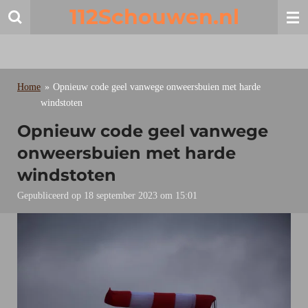
112Schouwen.nl
Ga
direct
naar
de
hoofdinhoud
Home
»
Opnieuw code geel vanwege onweersbuien met harde
windstoten
Opnieuw code geel vanwege
onweersbuien met harde
windstoten
Gepubliceerd op 18 september 2023 om 15:01