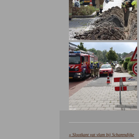
«
Slootkant vat vlam bij Scharendijke