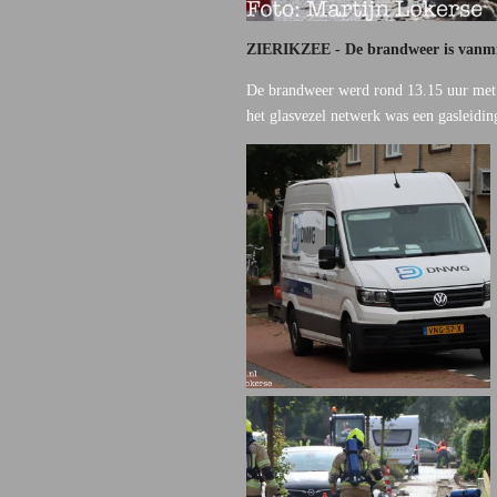
ZIERIKZEE - De brandweer is vanmid
De brandweer werd rond 13.15 uur met 
het glasvezel netwerk was een gasleidin