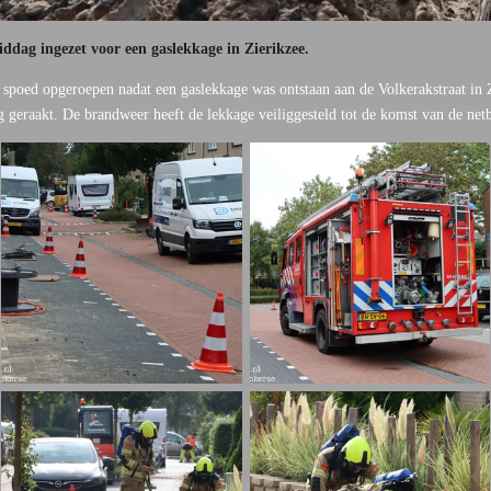
dag ingezet voor een gaslekkage in Zierikzee.
spoed opgeroepen nadat een gaslekkage was ontstaan aan de Volkerakstraat in
g geraakt. De brandweer heeft de lekkage veiliggesteld tot de komst van de net