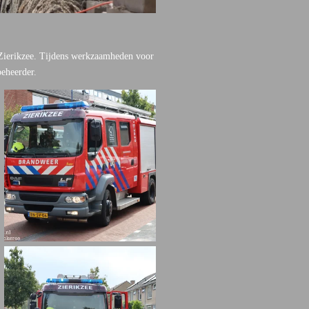
 Zierikzee. Tijdens werkzaamheden voor
beheerder.