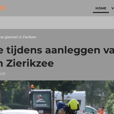
nl
HOME
V
an glasvezel in Zierikzee
 tijdens aanleggen v
n Zierikzee
3:03