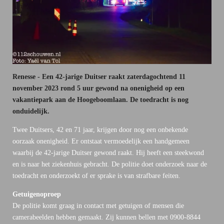
Renesse - Een 42-jarige Duitser raakt zaterdagochtend 11
november 2023 rond 5 uur gewond na onenigheid op een
vakantiepark aan de Hoogeboomlaan. De toedracht is nog
onduidelijk.
Twee Duitsers, 42 en 71 jaar, krijgen door nog een onbekende
oorzaak onenigheid. Er ontstaat vermoedelijk een handgemeen
waarbij de 42-jarige Duitser gewond raakt. Hij heeft een steekwond
en is naar het ziekenhuis gebracht. De politie doet onderzoek naar de
toedracht en onderzoekt of er sprake is van strafbare feiten.
Getuigenoproep
De politie komt graag in contact met getuigen of mensen die
camerabeelden hebben gemaakt. Zij kunnen bellen met 0900-8844