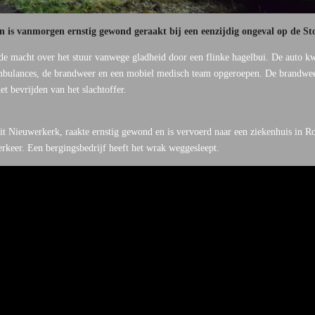
 vanmorgen ernstig gewond geraakt bij een eenzijdig ongeval op de St
de macht over het stuur vanwege gladheid door een flinke hagelbui. De auto 
 ambulances, de brandweer en een mobiel medisch team opgeroepen. De brandwee
et bevrijden van het slachtoffer.
uit Nieuwerkerk, raakte ernstig gewond en is vervoerd naar een ziekenhuis in 
erkeer. Een bergingsbedrijf heeft het wrak weggesleept.