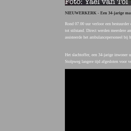
NIEUWERKERK - Een 34-jarige man is
Rond 07.00 uur verloor een bestuurder 
tot stilstand. Direct werden meerdere
assisteerde het ambulancepersoneel bij h
Het slachtoffer, een 34-jarige inwoner 
Stolpweg langere tijd afgesloten voor v