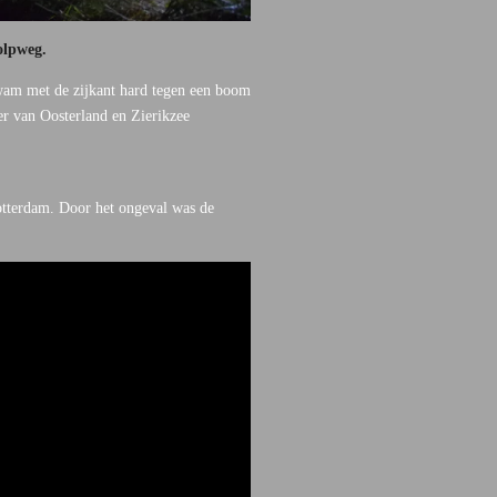
olpweg.
kwam met de zijkant hard tegen een boom
r van Oosterland en Zierikzee
Rotterdam. Door het ongeval was de