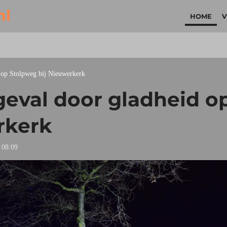
nl
HOME
V
d op Stolpweg bij Nieuwerkerk
geval door gladheid o
rkerk
 08:09