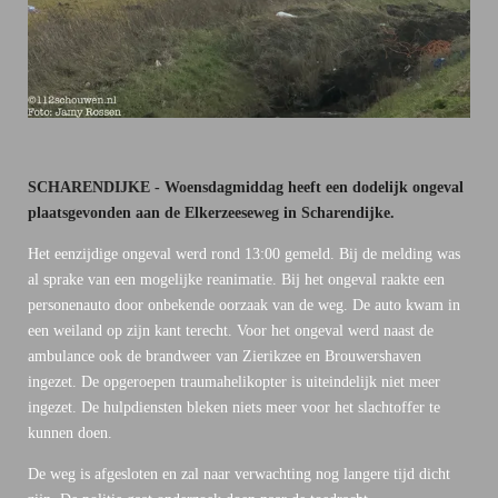
SCHARENDIJKE - Woensdagmiddag heeft een dodelijk ongeval
plaatsgevonden aan de Elkerzeeseweg in Scharendijke.
Het eenzijdige ongeval werd rond 13:00 gemeld. Bij de melding was
al sprake van een mogelijke reanimatie. Bij het ongeval raakte een
personenauto door onbekende oorzaak van de weg. De auto kwam in
een weiland op zijn kant terecht. Voor het ongeval werd naast de
ambulance ook de brandweer van Zierikzee en Brouwershaven
ingezet. De opgeroepen traumahelikopter is uiteindelijk niet meer
ingezet. De hulpdiensten bleken niets meer voor het slachtoffer te
kunnen doen.
De weg is afgesloten en zal naar verwachting nog langere tijd dicht