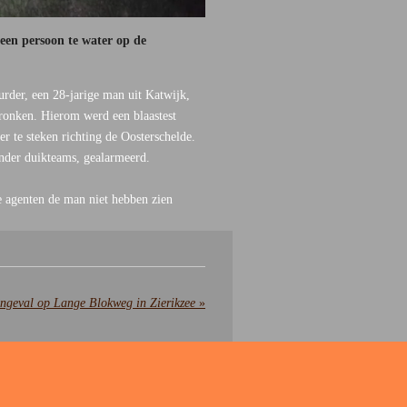
en persoon te water op de
rder, een 28-jarige man uit Katwijk,
dronken. Hierom werd een blaastest
r te steken richting de Oosterschelde.
onder duikteams, gealarmeerd.
e agenten de man niet hebben zien
ongeval op Lange Blokweg in Zierikzee
»