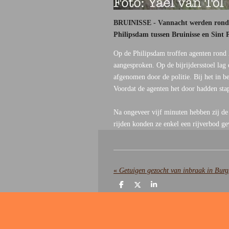
BRUINISSE - Vannacht werden rond 0
Philipsdam tussen Bruinisse en Sint
Op de Philipsdam troffen agenten rond 
aangesproken. Op de bijrijdersstoel la
afgenomen door de politie. Bij het in b
Voordat de agenten het door hadden sta
Na ongeveer vijf minuten hebben zij de
rijden konden ze enkel een rijverbod g
«
Getuigen gezocht van inbraak in Bur
D
D
S
e
e
h
l
e
a
e
l
r
n
e