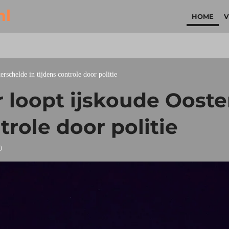
nl
HOME
V
rschelde in tijdens controle door politie
 loopt ijskoude Ooste
trole door politie
0