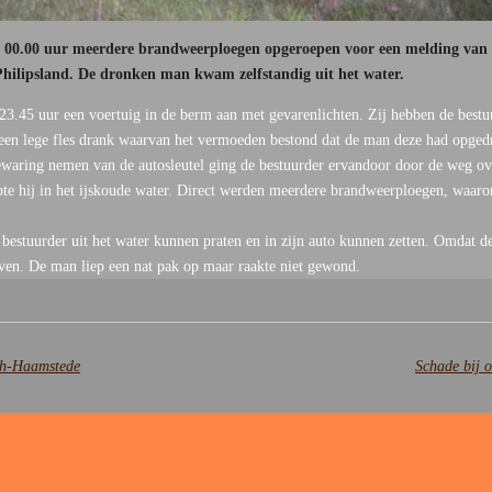
0.00 uur meerdere brandweerploegen opgeroepen voor een melding van e
 Philipsland. De dronken man kwam zelfstandig uit het water.
23.45 uur een voertuig in de berm aan met gevarenlichten. Zij hebben de bestuu
g een lege fles drank waarvan het vermoeden bestond dat de man deze had opge
ewaring nemen van de autosleutel ging de bestuurder ervandoor door de weg ove
pte hij in het ijskoude water. Direct werden meerdere brandweerploegen, waar
 bestuurder uit het water kunnen praten en in zijn auto kunnen zetten. Omdat d
even. De man liep een nat pak op maar raakte niet gewond.
gh-Haamstede
Schade bij 