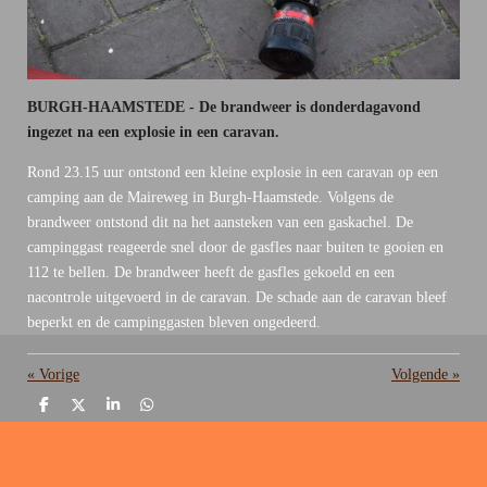
BURGH-HAAMSTEDE - De brandweer is donderdagavond
ingezet na een explosie in een caravan.
Rond 23.15 uur ontstond een kleine explosie in een caravan op een
camping aan de Maireweg in Burgh-Haamstede. Volgens de
brandweer ontstond dit na het aansteken van een gaskachel. De
campinggast reageerde snel door de gasfles naar buiten te gooien en
112 te bellen. De brandweer heeft de gasfles gekoeld en een
nacontrole uitgevoerd in de caravan. De schade aan de caravan bleef
beperkt en de campinggasten bleven ongedeerd.
«
Vorige
Volgende
»
D
D
S
D
e
e
h
e
l
e
a
l
e
l
r
e
n
e
n