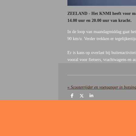
ZEELAND - Het KNMI heeft voor maan
14.00 uur en 20.00 uur van kracht.
In de loop van maandagmiddag gaat het 
90 km/u. Verder trekken er tegelijkert
Er is kans op overlast bij buitenactivit
vooral voor fietsers, vrachtwagens en a
«
Scooterrijder en voetganger in botsing
D
D
S
e
e
h
l
e
a
e
l
r
n
e