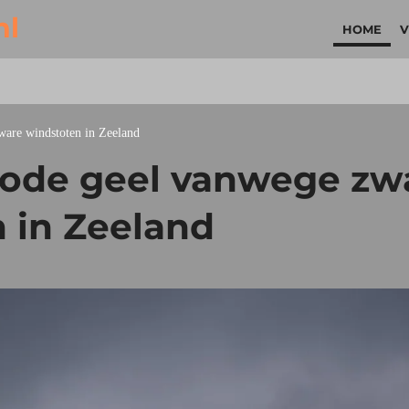
nl
HOME
V
are windstoten in Zeeland
ode geel vanwege zw
 in Zeeland