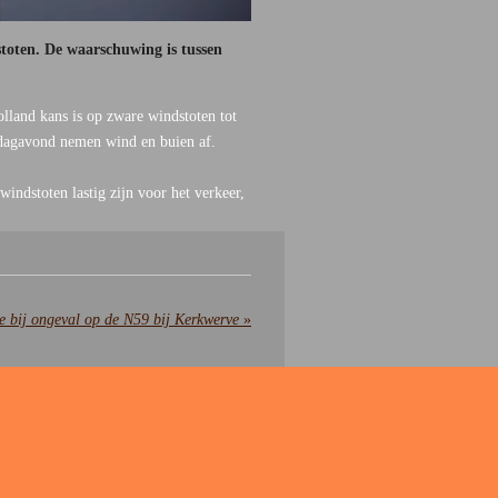
oten. De waarschuwing is tussen
lland kans is op zware windstoten tot
andagavond nemen wind en buien af.
windstoten lastig zijn voor het verkeer,
e bij ongeval op de N59 bij Kerkwerve
»