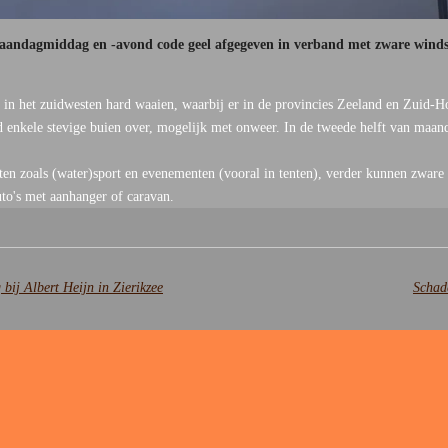
dagmiddag en -avond code geel afgegeven in verband met zware windst
in het zuidwesten hard waaien, waarbij er in de provincies Zeeland en Zuid-Ho
ijd enkele stevige buien over, mogelijk met onweer. In de tweede helft van ma
eiten zoals (water)sport en evenementen (vooral in tenten), verder kunnen zware 
uto's met aanhanger of caravan.
 bij Albert Heijn in Zierikzee
Schad