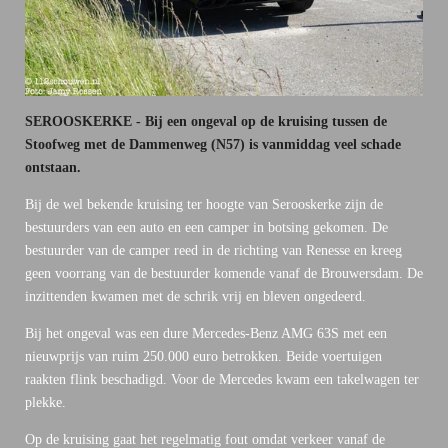
SEROOSKERKE - Bij een ongeval op de kruising tussen de
Stoofweg met de Dammenweg (N57) is vanmiddag veel schade
ontstaan.
Bij de wel bekende kruising ter hoogte van Serooskerke zijn de
bestuurders van een auto en een camper in botsing gekomen. De
bestuurder van de camper reed in de richting van Renesse en kreeg
geen voorrang van de bestuurder komende vanaf de Brouwersdam. De
inzittenden kwamen met de schrik vrij en bleven ongedeerd.
Bij het ongeval was een dure Mercedes-Benz AMG 63S met een
nieuwprijs van ruim 250.000 euro betrokken. Beide voertuigen
raakten flink beschadigd. Voor de Mercedes kwam een takelwagen ter
plekke.
Op de kruising gaat het regelmatig fout omdat verkeer vanaf de