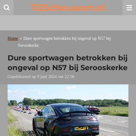
112Schouwen.nl
Ga
direct
naar
de
hoofdinhoud
Home
»
Dure sportwagen betrokken bij ongeval op N57 bij
Serooskerke
Dure sportwagen betrokken bij
ongeval op N57 bij Serooskerke
Gepubliceerd op 9 juni 2024 om 22:56