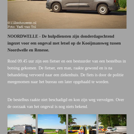
NOORDWELLE - De hulpdiensten zijn donderdagochtend
ingezet voor een ongeval met letsel op de Kooijmansweg tussen
Noordwelle en Renesse.
Rond 09.45 uur zijn een fietser en een bestuurder van een bestelbus in
botsing gekomen. De fietser, een man, raakte gewond en is na
behandeling vervoerd naar een ziekenhuis. De fiets is door de politie
meegenomen naar het bureau om later opgehaald te worden.
De bestelbus raakte niet beschadigd en kon zijn weg vervolgen. Over
de oorzaak van het ongeval is nog niets bekend.