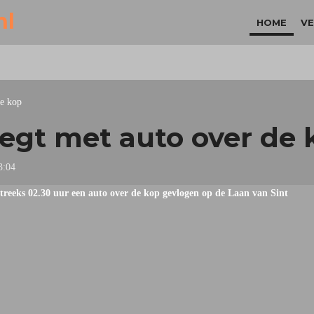
nl
HOME
VE
de kop
iegt met auto over de 
3:04
reeks 02.30 uur een auto over de kop gevlogen op de Laan van Sint