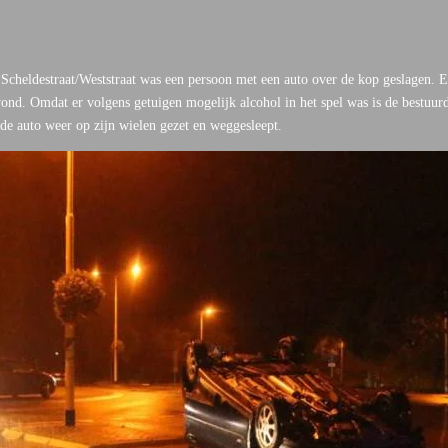
 Scheldestraat/Weststraat was een persoon met een auto over de kop geslagen. 
wond. Omdat er volgens getuigen mogelijk alcohol in het spel was is de bestuu
 de auto weer op zijn wielen gezet en weggesleept.