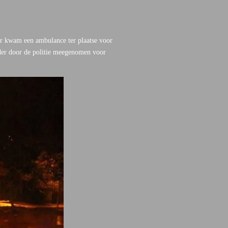
Er kwam een ambulance ter plaatse voor
rder door de politie meegenomen voor