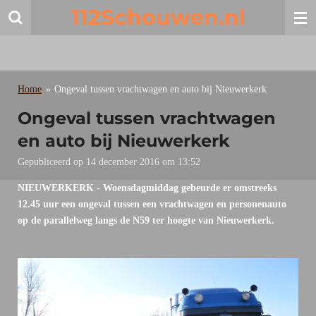
112Schouwen.nl
Ga
direct
naar
de
hoofdinhoud
Home
»
Ongeval tussen vrachtwagen en auto bij Nieuwerkerk
Ongeval tussen vrachtwagen
en auto bij Nieuwerkerk
Gepubliceerd op 14 december 2016 om 13:52
NIEUWERKERK - Woensdagmiddag gebeurde er omstreeks
12.45 uur een ongeval tussen een vrachtwagen en personenauto
op de parallelweg langs de N59 ter hoogte van Nieuwerkerk.