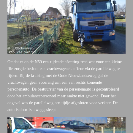
Omdat er op de N59 een rijdende afzetting reed wat voor een kleine
file zorgde besloot een vrachtwagenchauffeur via de parallelweg te
rijden. Bij de kruising met de Oude Nieuwlandseweg gaf de
vrachtwagen geen voorrang aan een van rechts komende
personenauto. De bestuurster van de personenauto is gecontroleerd
door het ambulancepersoneel maar raakte niet gewond. Door het
ongeval was de parallelweg een tijdje afgesloten voor verkeer. De
auto is door Ista weggesleept.