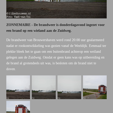
ZONNEMAIRE - De brandweer is donderdagavond ingezet voor
een brand op een wieland aan de Zuidweg.
De brandweer van Brouwershaven werd rond 20.00 uur gealarmeerd
nadat er rookontwikkeling was gezien vanaf de Weeldijk. Eenmaal ter
plekke bleek het te gaan om een buitenbrand achterop een weiland
gelegen aan de Zuidweg. Omdat er geen kans was op uitbereiding en
de brand al grotendeels uit was, is besloten om de brand niet te
doven.