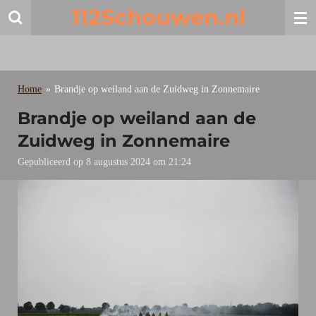
112Schouwen.nl
Ga
direct
naar
de
hoofdinhoud
Home
»
Brandje op weiland aan de Zuidweg in Zonnemaire
Brandje op weiland aan de
Zuidweg in Zonnemaire
Gepubliceerd op 8 augustus 2024 om 21:24