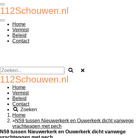
Ga
112Schouwen.nl
direct
naar
de
Home
hoofdinhoud
Vermist
Beleid
Contact
112Schouwen.nl
Home
Vermist
Beleid
Contact
Zoeken
Home
»
N59 tussen Nieuwerkerk en Ouwerkerk dicht vanwege
vrachtwagen met pech
N59 tussen Nieuwerkerk en Ouwerkerk dicht vanwege
vrachtwagen met pech