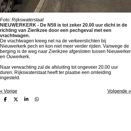
Foto: Rijkswaterstaat
NIEUWERKERK - De N59 is tot zeker 20.00 uur dicht in de
richting van Zierikzee door een pechgeval met een
vrachtwagen.
De vrachtwagen kreeg net na de verkeerslichten bij
Nieuwerkerk pech en kon niet meer verder rijden. Vanwege de
berging is de weg naar Zierikzee afgesloten tussen Nieuwerker
en Ouwerkerk.
Naar verwachting zal de afsluiting tot ongeveer 20.00 uur
duren. Rijkswaterstaat heeft ter plaatse een omleiding
ingesteld.
«
Vorige
Volgende
»
D
D
S
D
e
e
h
e
l
e
a
l
e
l
r
e
n
e
n