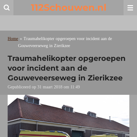
112Schouwen.nl
Ga
direct
naar
de
hoofdinhoud
Home
»
Traumahelikopter opgeroepen voor incident aan de
Gouweveerseweg in Zierikzee
Traumahelikopter opgeroepen
voor incident aan de
Gouweveerseweg in Zierikzee
Gepubliceerd op 31 maart 2018 om 11:49