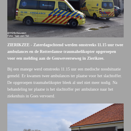
ZIERIKZEE - Zaterdagochtend werden omstreeks 11.15 uur twee
ambulances en de Rotterdamse traumahelikopter opgeroepen
voor een melding aan de Gouweveerseweg in Zierikzee.
Bij een manege werd omstreeks 11.15 uur een medische noodsituatie
gemeld. Er kwamen twee ambulances ter plaatse voor het slachtoffer.
De opgeroepen traumahelikopter bleek al snel niet meer nodig. Na
behandeling ter plaatse is het slachtoffer per ambulance naar het
ziekenhuis in Goes vervoerd.