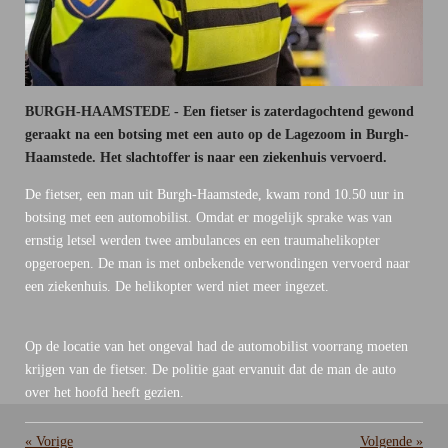
BURGH-HAAMSTEDE - Een fietser is zaterdagochtend gewond
geraakt na een botsing met een auto op de Lagezoom in Burgh-
Haamstede. Het slachtoffer is naar een ziekenhuis vervoerd.
De fietser, een man uit Burgh-Haamstede, kwam rond 10.50 uur in
botsing met een automobilist. Omdat er mogelijk sprake was van
ernstig letsel werden twee ambulances en een traumahelikopter
opgeroepen. De man is met onbekende verwondingen vervoerd naar
een ziekenhuis. De helikopter werd niet meer ingezet.
Op de locatie van het ongeval had de automobilist voorrang moeten
krijgen van de fietser. De politie gaat ervanuit dat de man de auto
over het hoofd heeft gezien.
«
Vorige
Volgende
»