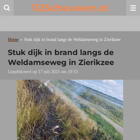
112Schouwen.nl
Ga
direct
naar
de
hoofdinhoud
Home
»
Stuk dijk in brand langs de Weldamseweg in Zierikzee
Stuk dijk in brand langs de
Weldamseweg in Zierikzee
Gepubliceerd op 17 juli 2025 om 19:53