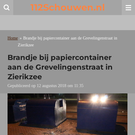
112Schouwen.nl
Ga
direct
naar
de
hoofdinhoud
Home
»
Brandje bij papiercontainer aan de Grevelingenstraat in
Zierikzee
Brandje bij papiercontainer
aan de Grevelingenstraat in
Zierikzee
Gepubliceerd op 12 augustus 2018 om 11:35