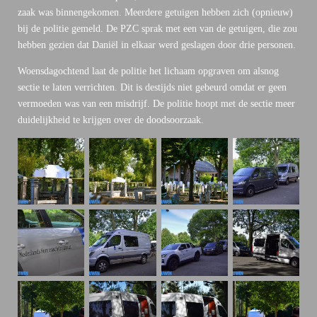
zaak was binnengekomen. Meerdere getuigen hebben zich (opnieuw)
bij de politie gemeld. De PZC sprak met een van de getuigen, die zou
hebben gezien dat Daniël in elkaar werd geslagen door drie personen.
Woensdagochtend laat de politie het lichaam opgraven om alsnog
sectie te laten verrichten. Dit is destijds niet gebeurd omdat er geen
vermoeden was van een misdrijf. De politie hoopt met de sectie meer
duidelijkheid te krijgen over de doodsoorzaak.