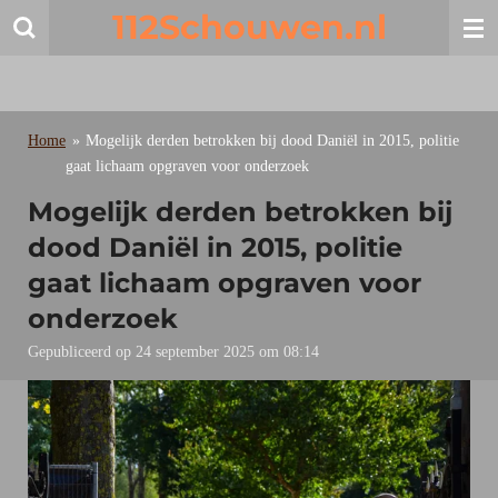
112Schouwen.nl
Ga
direct
naar
de
hoofdinhoud
Home
»
Mogelijk derden betrokken bij dood Daniël in 2015, politie
gaat lichaam opgraven voor onderzoek
Mogelijk derden betrokken bij
dood Daniël in 2015, politie
gaat lichaam opgraven voor
onderzoek
Gepubliceerd op 24 september 2025 om 08:14