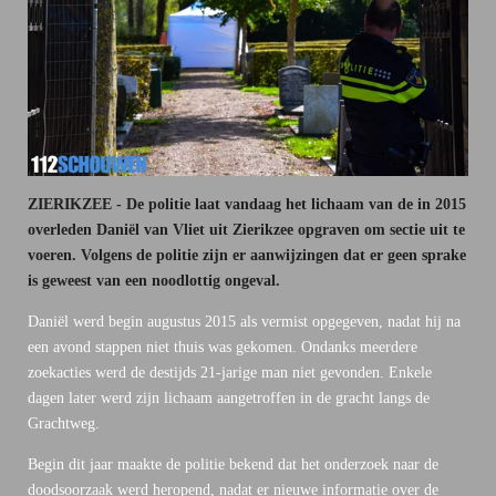
ZIERIKZEE - De politie laat vandaag het lichaam van de in 2015
overleden Daniël van Vliet uit Zierikzee opgraven om sectie uit te
voeren. Volgens de politie zijn er aanwijzingen dat er geen sprake
is geweest van een noodlottig ongeval.
Daniël werd begin augustus 2015 als vermist opgegeven, nadat hij na
een avond stappen niet thuis was gekomen. Ondanks meerdere
zoekacties werd de destijds 21-jarige man niet gevonden. Enkele
dagen later werd zijn lichaam aangetroffen in de gracht langs de
Grachtweg.
Begin dit jaar maakte de politie bekend dat het onderzoek naar de
doodsoorzaak werd heropend, nadat er nieuwe informatie over de