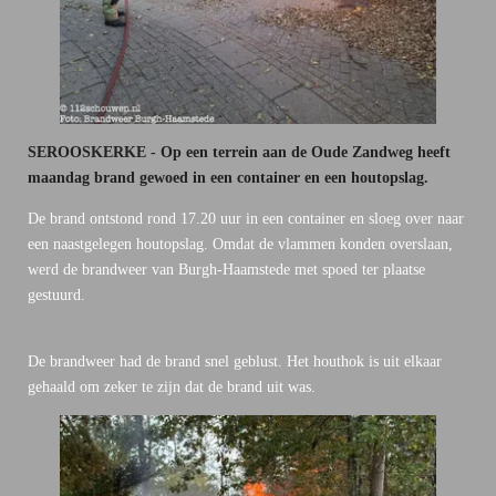
SEROOSKERKE - Op een terrein aan de Oude Zandweg heeft
maandag brand gewoed in een container en een houtopslag.
De brand ontstond rond 17.20 uur in een container en sloeg over naar
een naastgelegen houtopslag. Omdat de vlammen konden overslaan,
werd de brandweer van Burgh-Haamstede met spoed ter plaatse
gestuurd.
De brandweer had de brand snel geblust. Het houthok is uit elkaar
gehaald om zeker te zijn dat de brand uit was.