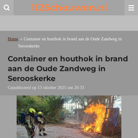
112Schouwen.nl
Ga
direct
naar
de
hoofdinhoud
Home
»
Container en houthok in brand aan de Oude Zandweg in
Serooskerke
Container en houthok in brand
aan de Oude Zandweg in
Serooskerke
Gepubliceerd op 13 oktober 2025 om 20:33