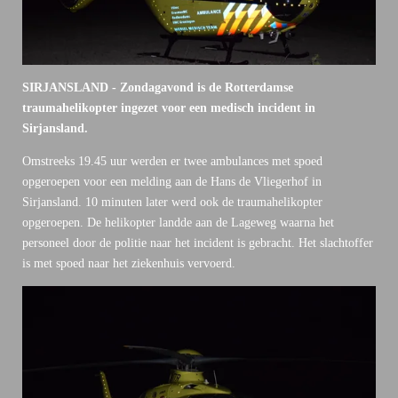
SIRJANSLAND - Zondagavond is de Rotterdamse
traumahelikopter ingezet voor een medisch incident in
Sirjansland.
Omstreeks 19.45 uur werden er twee ambulances met spoed
opgeroepen voor een melding aan de Hans de Vliegerhof in
Sirjansland. 10 minuten later werd ook de traumahelikopter
opgeroepen. De helikopter landde aan de Lageweg waarna het
personeel door de politie naar het incident is gebracht. Het slachtoffer
is met spoed naar het ziekenhuis vervoerd.