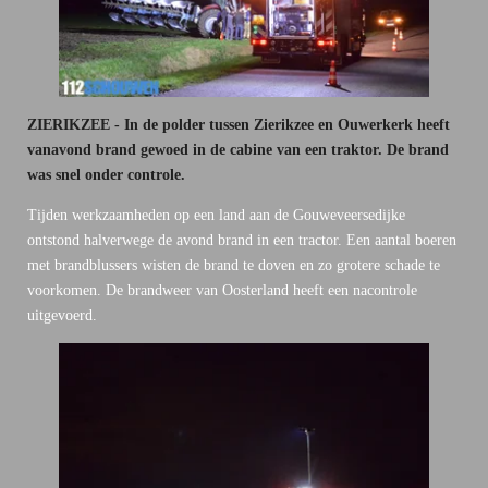
ZIERIKZEE - In de polder tussen Zierikzee en Ouwerkerk heeft
vanavond brand gewoed in de cabine van een traktor. De brand
was snel onder controle.
Tijden werkzaamheden op een land aan de Gouweveersedijke
ontstond halverwege de avond brand in een tractor. Een aantal boeren
met brandblussers wisten de brand te doven en zo grotere schade te
voorkomen. De brandweer van Oosterland heeft een nacontrole
uitgevoerd.