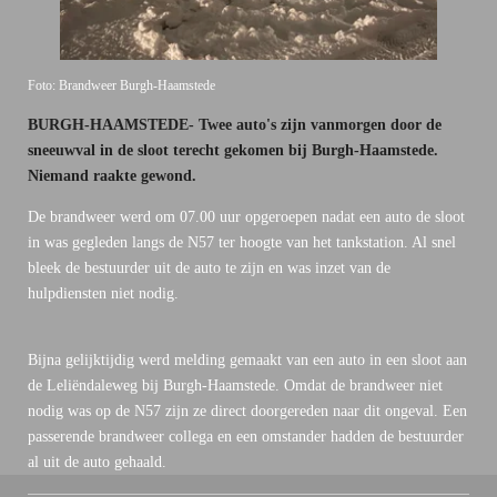
Foto: Brandweer Burgh-Haamstede
BURGH-HAAMSTEDE- Twee auto's zijn vanmorgen door de
sneeuwval in de sloot terecht gekomen bij Burgh-Haamstede.
Niemand raakte gewond.
De brandweer werd om 07.00 uur opgeroepen nadat een auto de sloot
in was gegleden langs de N57 ter hoogte van het tankstation. Al snel
bleek de bestuurder uit de auto te zijn en was inzet van de
hulpdiensten niet nodig.
Bijna gelijktijdig werd melding gemaakt van een auto in een sloot aan
de Leliëndaleweg bij Burgh-Haamstede. Omdat de brandweer niet
nodig was op de N57 zijn ze direct doorgereden naar dit ongeval. Een
passerende brandweer collega en een omstander hadden de bestuurder
al uit de auto gehaald.