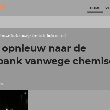
nl
HOME
VE
houwenbank vanwege chemische lucht uit riool
 opnieuw naar de
ank vanwege chemisc
:05