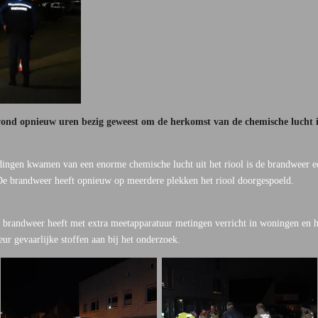
nd opnieuw uren bezig geweest om de herkomst van de chemische lucht i
dingen kwamen van een enorme chemische lucht uit het riool is de brandweer e
 De brandweer heeft opnieuw op meerdere plekken het riool doorgespoeld.
 brandweer heeft met extra meetapparatuur metingen verricht in woningen en he
eur gevaarlijke stoffen aan bij het onderzoek.