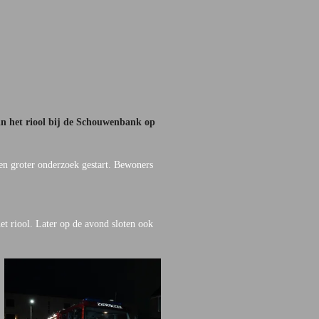
n het riool bij de Schouwenbank op
en groter onderzoek gestart. Bewoners
t riool. Later op de avond sloten ook