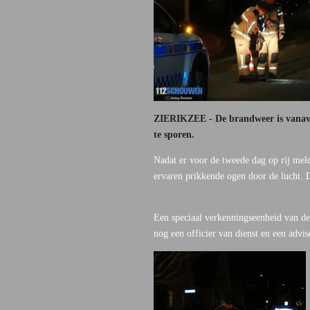
ZIERIKZEE - De brandweer is vanavo
te sporen.
Nadat er voor de tweede dag op rij mel
ervaren prikkende ogen door de lucht.
Een speciaal verkenningseenheid van de
nog een officier van dienst en een advis