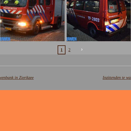
1
2
wenbank in Zierikzee
Inzittenden te wa