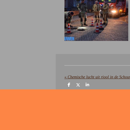
«
Chemische lucht uit riool in de Schou
D
D
S
e
e
h
l
e
a
e
l
r
n
e