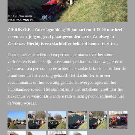
ZIERIKZEE - Zaterdagmiddag 19 januari rond 15.00 uur heeft
er een eenzijdig ongeval plaatsgevonden op de Zandweg in
Zierikzee. Hierbij is een slachtoffer bekneld komen te zitten.
Door onbekende reden is een persoon de macht over het stuur
verloren en is uiteindelijk in een ondiepe sloot naast de weg terecht
gekomen. Één persoon op de achterbank raakte bekneld en is door de
brandweer uit het voertuig gehaald. Het slachtoffer is in een
vacuümmatras uit het voertuig gehaald en overgedragen aan het
ambulancepersoneel. Het slachtoffer is met onbekend letsel naar het
ziekenhuis vervoerd. Drie andere raakte licht gewond en hoefde niet
vervoerd worden.