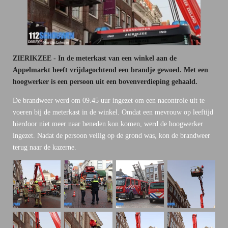
ZIERIKZEE - In de meterkast van een winkel aan de
Appelmarkt heeft vrijdagochtend een brandje gewoed. Met een
hoogwerker is een persoon uit een bovenverdieping gehaald.
De brandweer werd om 09.45 uur ingezet om een nacontrole uit te
voeren bij de meterkast in de winkel. Omdat een mevrouw op leeftijd
hierdoor niet meer naar beneden kon komen, werd de hoogwerker
ingezet. Nadat de persoon veilig op de grond was, kon de brandweer
terug naar de kazerne.