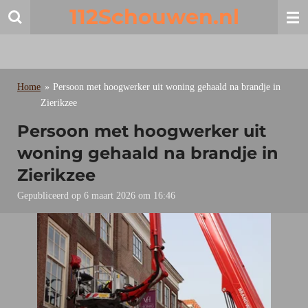
112Schouwen.nl
Ga
direct
naar
de
hoofdinhoud
Home
»
Persoon met hoogwerker uit woning gehaald na brandje in
Zierikzee
Persoon met hoogwerker uit
woning gehaald na brandje in
Zierikzee
Gepubliceerd op 6 maart 2026 om 16:46