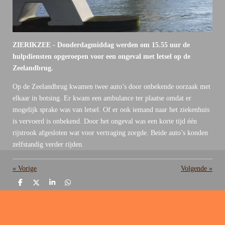
ZIERIKZEE - Donderdagmiddag werden om 15.55 uur de
hulpdiensten opgeroepen voor een ongeval met letsel op de
Zeelandbrug.
Op de Zeelandbrug kwamen twee auto’s door onbekende oorzaak met
elkaar in botsing. Er kwam een ambulance ter plaatse omdat er
mogelijk sprake was van letsel. Of er ook iemand naar het ziekenhuis
is vervoerd is onbekend. Door het ongeval was een korte tijd één
rijstrook afgesloten wat voor vertraging zorgde. Beide auto’s konden
zelfstandig verder rijden.
«
Vorige
Volgende
»
D
D
S
D
e
e
h
e
l
e
a
l
e
l
r
e
n
e
n