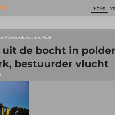
nl
HOME
VE
lder Nieuwerkerk, bestuurder vlucht
 uit de bocht in polde
k, bestuurder vlucht
2