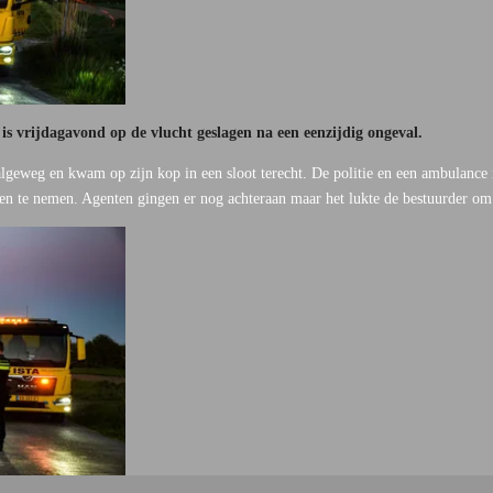
vrijdagavond op de vlucht geslagen na een eenzijdig ongeval.
algeweg en kwam op zijn kop in een sloot terecht. De politie en een ambulance 
nen te nemen. Agenten gingen er nog achteraan maar het lukte de bestuurder o