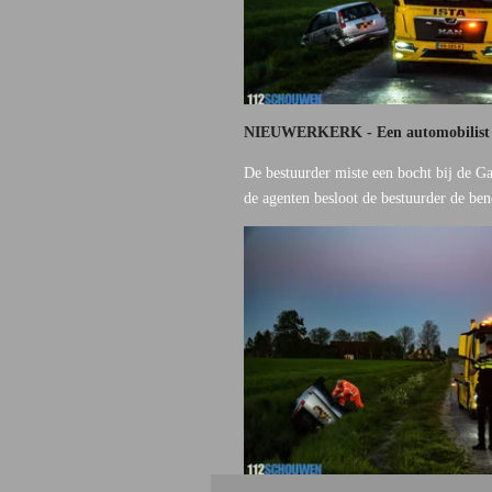
NIEUWERKERK - Een automobilist is 
De bestuurder miste een bocht bij de G
de agenten besloot de bestuurder de be