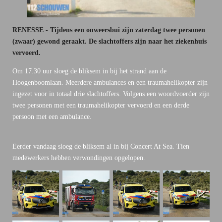
RENESSE - Tijdens een onweersbui zijn zaterdag twee personen
(zwaar) gewond geraakt. De slachtoffers zijn naar het ziekenhuis
vervoerd.
Om 17.30 uur sloeg de bliksem in bij het strand aan de
Hoogenboomlaan. Meerdere ambulances en een traumahelikopter zijn
ingezet voor in totaal drie slachtoffers. Volgens een woordvoerder zijn
twee personen met een traumahelikopter vervoerd en een derde
persoon met een ambulance.
Eerder vandaag sloeg de bliksem al in bij Concert At Sea. Tien
medewerkers hebben verwondingen opgelopen.