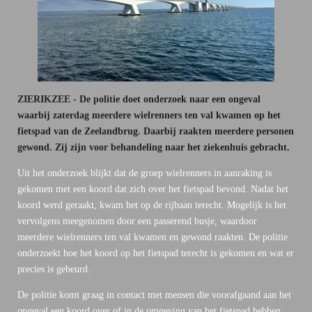
ZIERIKZEE -
De
politie doet onderzoek naar een ongeval
waarbij zaterdag meerdere wielrenners ten val kwamen op het
fietspad van de Zeelandbrug. Daarbij raakten meerdere personen
gewond. Zij zijn voor behandeling naar het ziekenhuis gebracht.
Uit het onderzoek blijkt dat de groep wielrenners in aanraking is
gekomen met een koord dat zich over het fietspad bevond. Nadat het
koord werd geraakt, kwam het op de rijbaan terecht. Mogelijk is het
vervolgens meegenomen door een passerend busje, waardoor
meerdere wielrenners ten val kwamen en gewond raakten. De politie
onderzoekt hoe het koord op het fietspad terecht is gekomen en wat er
precies is gebeurd.
De politie komt graag in contact met mensen die voorafgaand aan het
ongeval een koord over of in de omgeving van het fietspad hebben