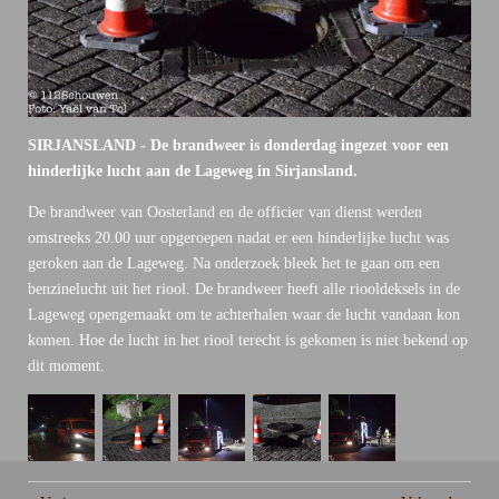
SIRJANSLAND - De brandweer is donderdag ingezet voor een
hinderlijke lucht aan de Lageweg in Sirjansland.
De brandweer van Oosterland en de officier van dienst werden
omstreeks 20.00 uur opgeroepen nadat er een hinderlijke lucht was
geroken aan de Lageweg. Na onderzoek bleek het te gaan om een
benzinelucht uit het riool. De brandweer heeft alle riooldeksels in de
Lageweg opengemaakt om te achterhalen waar de lucht vandaan kon
komen. Hoe de lucht in het riool terecht is gekomen is niet bekend op
dit moment.