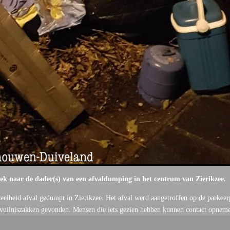
k naar de dader(s) van een afvaldumping in het centrum van Zierikzee.
eelheid afval gedumpt in Zierikzee. Het afval werd aangetroffen op de parkeer
 vuilniszakken gevonden. Mensen die iets gezien hebben kunnen contact opne