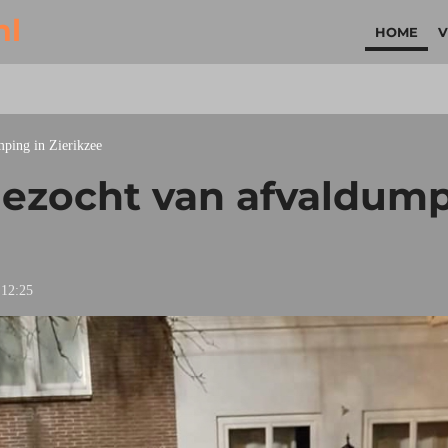
nl
HOME
V
mping in Zierikzee
ezocht van afvaldump
 12:25