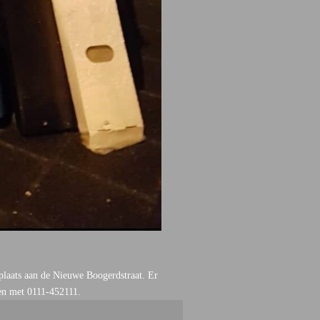
plaats aan de Nieuwe Boogerdstraat. Er
men met 0111-452111.