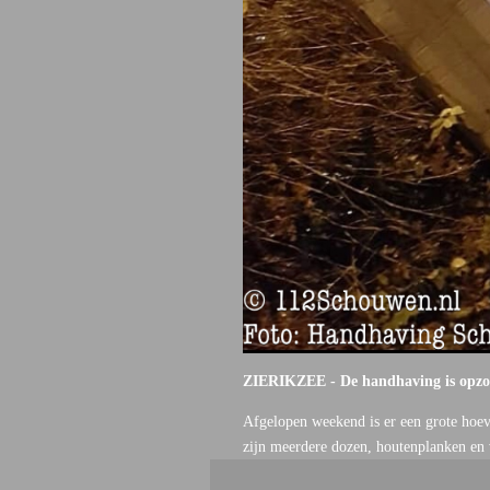
ZIERIKZEE - De handhaving is opzoe
Afgelopen weekend is er een grote hoev
zijn meerdere dozen, houtenplanken en