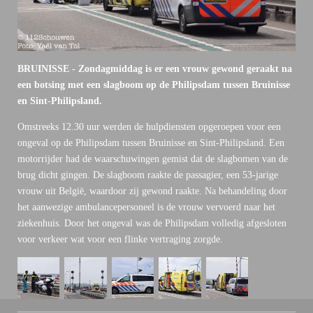
BRUINISSE - Zondagmiddag is er een vrouw gewond geraakt na
een botsing met een slagboom op de Philipsdam tussen Bruinisse
en Sint-Philipsland.
Omstreeks 12.30 uur werden de hulpdiensten opgeroepen voor een
ongeval op de Philipsdam tussen Bruinisse en Sint-Philipsland. Een
motorrijder had de waarschuwingen gemist dat de slagbomen van de
brug dicht gingen. De slagboom raakte de passagier, een 53-jarige
vrouw uit België, waardoor zij gewond raakte. Na behandeling door
het aanwezige ambulancepersoneel is de vrouw vervoerd naar het
ziekenhuis. Door het ongeval was de Philipsdam volledig afgesloten
voor verkeer wat voor een flinke vertraging zorgde.