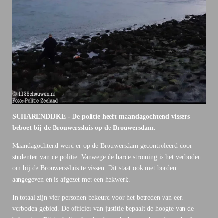
SCHARENDIJKE - De politie heeft maandagochtend vissers
beboet bij de Brouwerssluis op de Brouwersdam.
Maandagochtend werd er op de Brouwersdam gecontroleerd door
studenten van de politie. Vanwege de harde stroming is het verboden
om bij de Brouwerssluis te vissen. Dit staat ook met borden
aangegeven en is afgezet met een hekwerk.
In totaal zijn vier personen bekeurd voor het betreden van een
verboden gebied. De officier van justitie bepaalt de hoogte van de