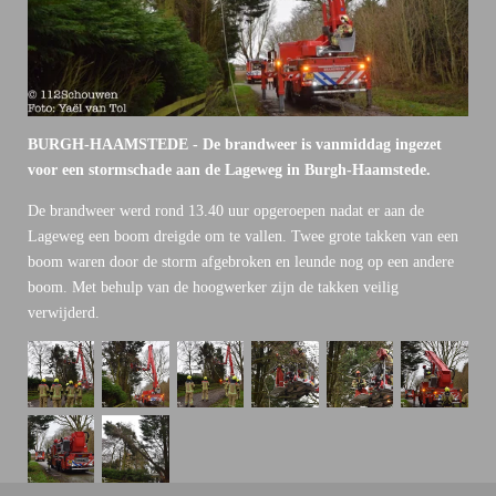
BURGH-HAAMSTEDE - De brandweer is vanmiddag ingezet
voor een stormschade aan de Lageweg in Burgh-Haamstede.
De brandweer werd rond 13.40 uur opgeroepen nadat er aan de
Lageweg een boom dreigde om te vallen. Twee grote takken van een
boom waren door de storm afgebroken en leunde nog op een andere
boom. Met behulp van de hoogwerker zijn de takken veilig
verwijderd.