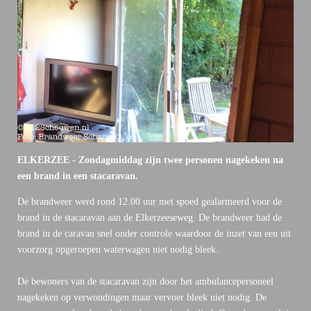
ELKERZEE - Zondagmiddag zijn twee personen nagekeken na
een brand in een stacaravan.
De brandweer werd rond 12.00 uur met spoed gealarmeerd voor de
brand in de stacaravan aan de Elkerzeeseweg. De brandweer had de
brand in de caravan snel onder controle waardoor de inzet van een uit
voorzorg opgeroepen waterwagen niet nodig bleek.
De bewoners van de stacaravan zijn door het ambulancepersoneel
nagekeken op verwondingen maar vervoer bleek niet nodig. De