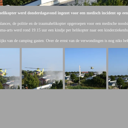
ikopter werd donderdagavond ingezet voor een medisch incident op een
ances, de politie en de traumahelikopter opgeroepen voor een medische noods
uma-arts werd rond 19.15 uur een kindje per helikopter naar een kinderziekenhu
ekijks van de camping gasten. Over de ernst van de verwondingen is nog niks b