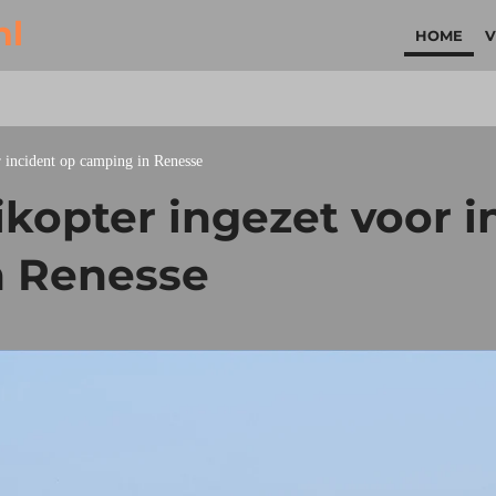
nl
HOME
V
 incident op camping in Renesse
kopter ingezet voor i
n Renesse