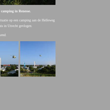
 camping in Renesse.
ituatie op een camping aan de Helleweg
is in Utrecht gevlogen.
ekend.