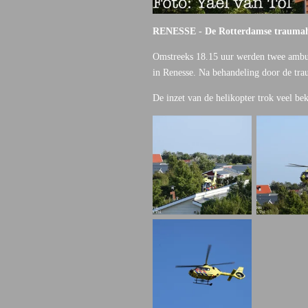
RENESSE - De Rotterdamse traumahel
Omstreeks 18.15 uur werden twee ambul
in Renesse. Na behandeling door de tra
De inzet van de helikopter trok veel b