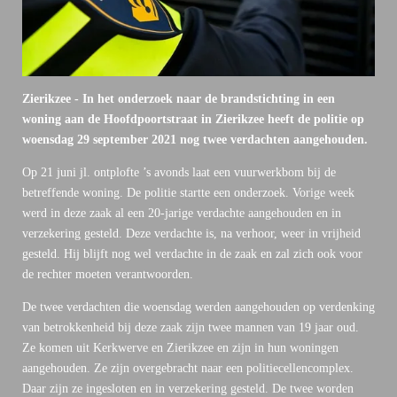
Zierikzee - In het onderzoek naar de brandstichting in een
woning aan de Hoofdpoortstraat in Zierikzee heeft de politie op
woensdag 29 september 2021 nog twee verdachten aangehouden.
Op 21 juni jl. ontplofte ’s avonds laat een vuurwerkbom bij de
betreffende woning. De politie startte een onderzoek. Vorige week
werd in deze zaak al een 20-jarige verdachte aangehouden en in
verzekering gesteld. Deze verdachte is, na verhoor, weer in vrijheid
gesteld. Hij blijft nog wel verdachte in de zaak en zal zich ook voor
de rechter moeten verantwoorden.
De twee verdachten die woensdag werden aangehouden op verdenking
van betrokkenheid bij deze zaak zijn twee mannen van 19 jaar oud.
Ze komen uit Kerkwerve en Zierikzee en zijn in hun woningen
aangehouden. Ze zijn overgebracht naar een politiecellencomplex.
Daar zijn ze ingesloten en in verzekering gesteld. De twee worden