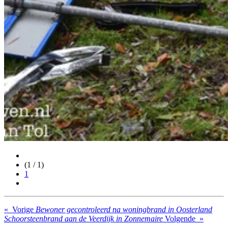
(1 / 1)
1
«
Vorige
Bewoner gecontroleerd na woningbrand in Oosterland
Schoorsteenbrand aan de Veerdijk in Zonnemaire
Volgende
»