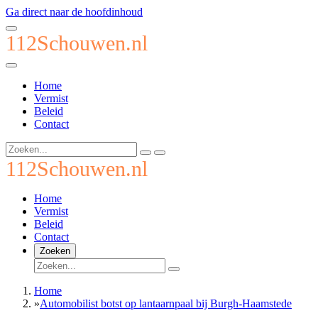
Ga direct naar de hoofdinhoud
112Schouwen.nl
Home
Vermist
Beleid
Contact
112Schouwen.nl
Home
Vermist
Beleid
Contact
Zoeken
Home
»
Automobilist botst op lantaarnpaal bij Burgh-Haamstede