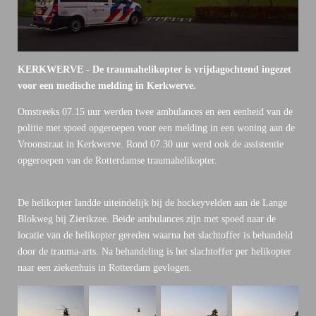
KERKWERVE - De traumahelikopter is vrijdagochtend ingezet
voor een medische melding in Kerkwerve.
Omstreeks 07.15 uur werden twee ambulances en een eenheid van de
politie met spoed opgeroepen voor een melding in een woning aan de
Vroonstraat in Kerkwerve. Rond 07.30 uur werd ook de assistentie
opgeroepen van de Rotterdamse traumahelikopter.
De helikopter landde uiteindelijk bij de hockeyvelden aan de Lange
Blokweg bij Zierikzee. Beide ambulances zijn met spoed naar de
locatie van de helikopter gereden waarna het slachtoffer is behandeld
door de trauma-arts. Na behandeling is het slachtoffer per helikopter
naar een ziekenhuis in Rotterdam gevlogen.